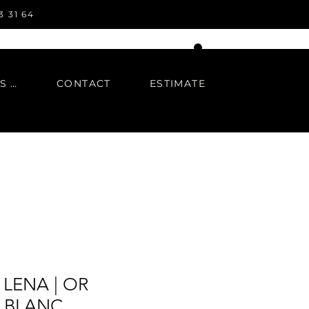
3 31 64
IN REGARDS TO
CONTACT
ESTIMATE
LENA | OR
T BLANC