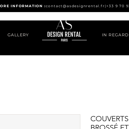
ORE INFORMATION :
contact@asdesignrental.fr
|
+33 9 70 9
GALLERY
COUVERTS 
BROSSÉ E