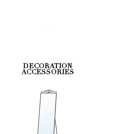
FOR MORE INFORMATION
:
contact@asdesignrental.fr
|
+33 9 70 93 31 64
DECORATION
ACCESSORIES