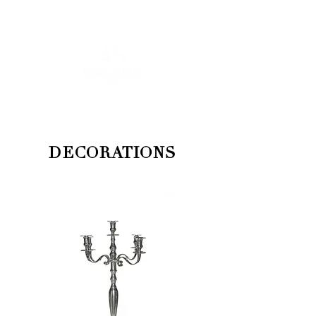
FOR MORE INFORMATION
:
contact@asdesignrental.fr
|
+33 9 70 93 31 64
DECORATIONS