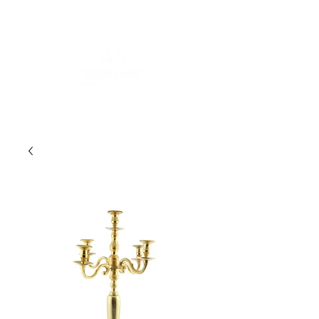
FOR MORE INFORMATION
:
contact@asdesignrental.fr
|
+33 9 70 93 31 64