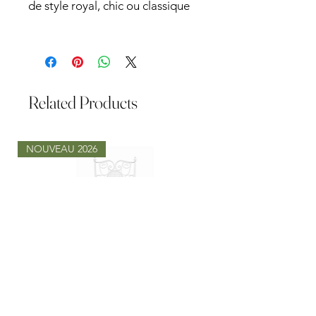
de style royal, chic ou classique
Related Products
NOUVEAU 2026
CHAISE CHANTILLY FER FORGE
TABLE LOUISA RON