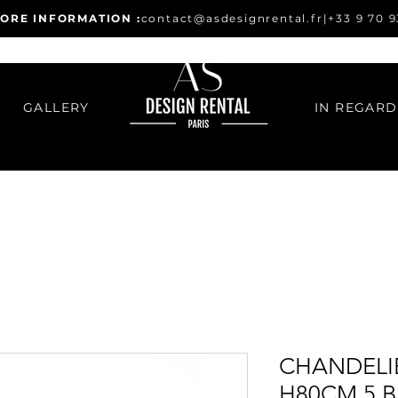
ORE INFORMATION :
contact@asdesignrental.fr
|
+33 9 70 9
GALLERY
CHANDELI
H80CM 5 