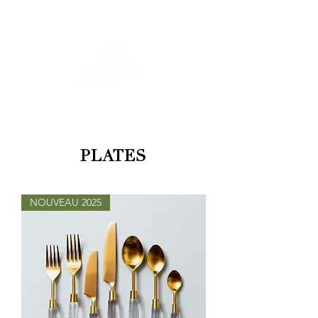
FOR MORE INFORMATION
:
contact@asdesignrental.fr
|
+33 9 70 93 31 64
PLATES
NOUVEAU 2025