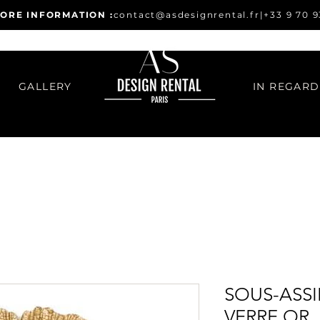
ORE INFORMATION :
contact@asdesignrental.fr
|
+33 9 70 9
GALLERY
SOUS-ASSI
VERRE OR