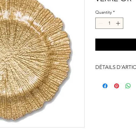
Quantity
*
DÉTAILS D'ARTI
Couleur: Or
33 cm Diamètre
Fait en Verre