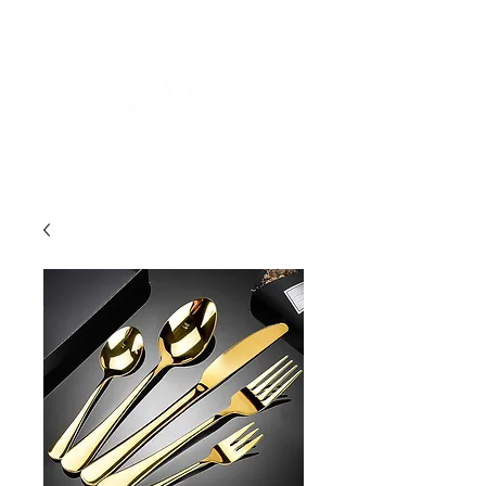
FOR MORE INFORMATION
:
contact@asdesignrental.fr
|
+33 9 70 93 31 64