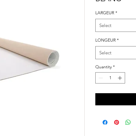
LARGEUR
*
Select
LONGEUR
*
Select
Quantity
*