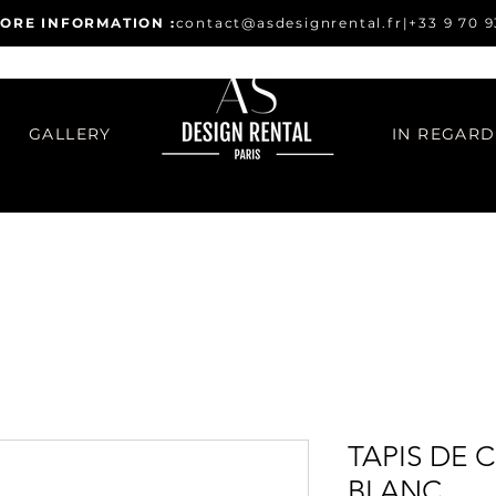
ORE INFORMATION :
contact@asdesignrental.fr
|
+33 9 70 9
GALLERY
TAPIS DE 
BLANC