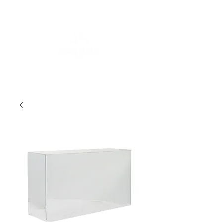
FOR MORE INFORMATION
:
contact@asdesignrental.fr
|
+33 9 70 93 31 64