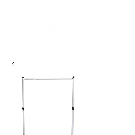
FOR MORE INFORMATION
:
contact@asdesignrental.fr
|
+33 9 70 93 31 64