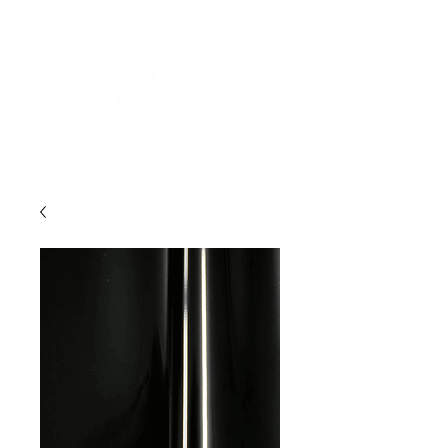
FOR MORE INFORMATION
:
contact@asdesignrental.fr
|
+33 9 70 93 31 64