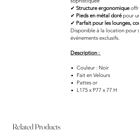
sophistiquée
✔
Structure ergonomique
offr
✔
Pieds en métal doré
pour un
✔
Parfait pour les lounges, c
Disponible à la location pour 
événements exclusifs.
Description :
Couleur : Noir
Fait en Velours
Pattes or
L175 x P77 x 77 H
Related Products