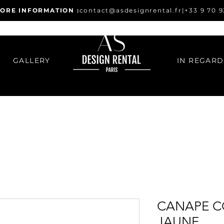
ORE INFORMATION :
contact@asdesignrental.fr
|
+33 9 70 9
GALLERY
CANAPE C
JAUNE