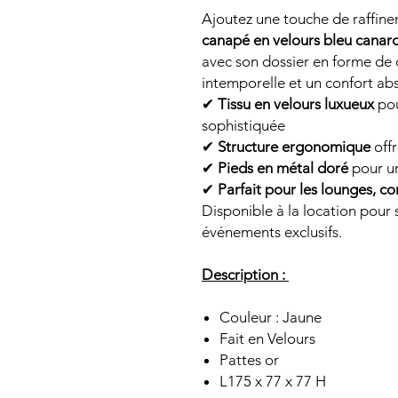
Ajoutez une touche de raffin
canapé en velours bleu canar
avec son dossier en forme de 
intemporelle et un confort abs
✔
Tissu en velours luxueux
pou
sophistiquée
✔
Structure ergonomique
offr
✔
Pieds en métal doré
pour un
✔
Parfait pour les lounges, c
Disponible à la location pour 
événements exclusifs.
Description :
Couleur : Jaune
Fait en Velours
Pattes or
L175 x 77 x 77 H