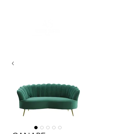
FOR MORE INFORMATION
:
contact@asdesignrental.fr
|
+33 9 70 93 31 64