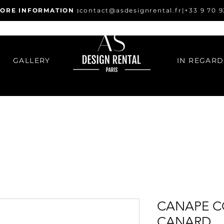
ORE INFORMATION :
contact@asdesignrental.fr
|
+33 9 70 9
GALLERY
CANAPE C
CANARD