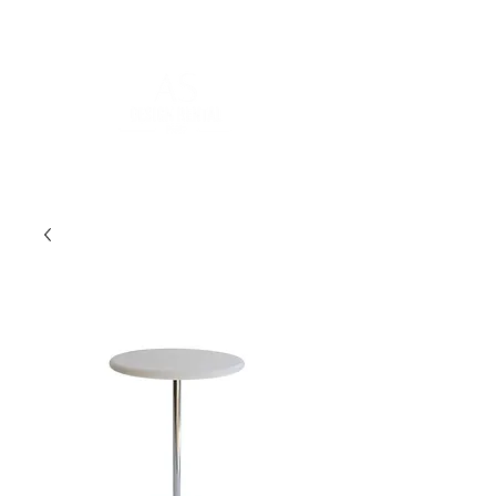
FOR MORE INFORMATION
:
contact@asdesignrental.fr
|
+33 9 70 93 31 64