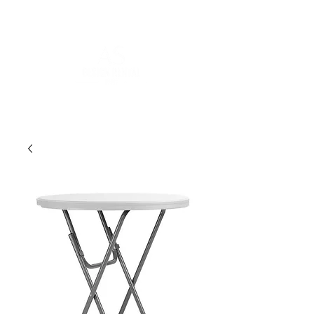
FOR MORE INFORMATION
:
contact@asdesignrental.fr
|
+33 9 70 93 31 64