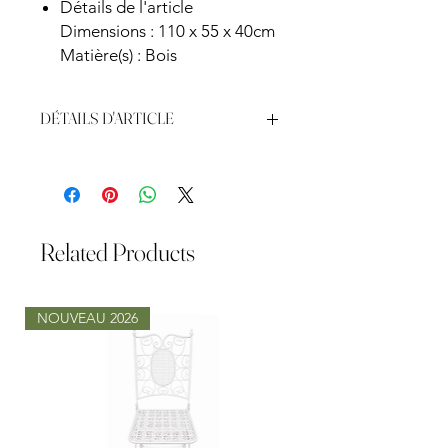
Détails de l'article
Dimensions : 110 x 55 x 40cm
Matière(s) : Bois
DÉTAILS D'ARTICLE
Couleur: Beige
Fait en Tissu
Pattes Bois
L65 x P55 x H44 cm
1 Place
Related Products
NOUVEAU 2026