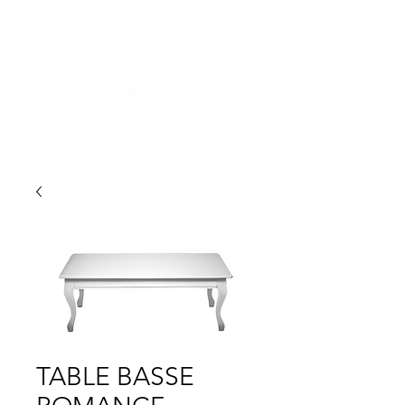
FOR MORE INFORMATION
:
contact@asdesignrental.fr
|
+33 9 70 93 31 64
TABLE BASSE