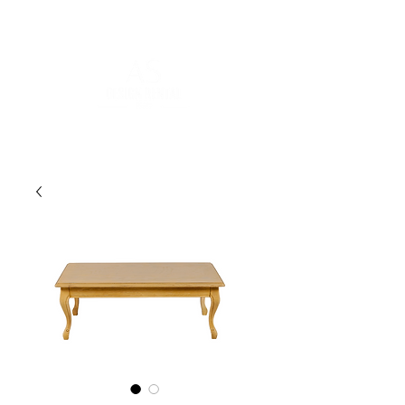
FOR MORE INFORMATION
:
contact@asdesignrental.fr
|
+33 9 70 93 31 64