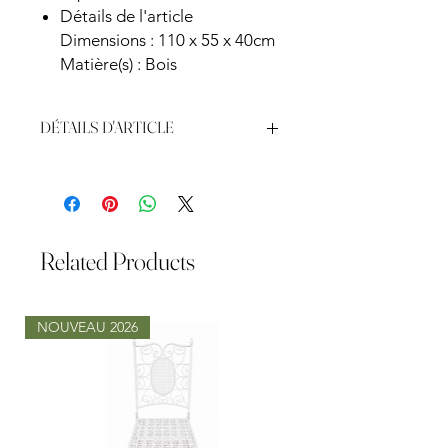
Détails de l'article
Dimensions : 110 x 55 x 40cm
Matière(s) : Bois
DÉTAILS D'ARTICLE
Couleur: Beige
Fait en Tissu
Pattes Bois
L65 x P55 x H44 cm
1 Place
Related Products
NOUVEAU 2026