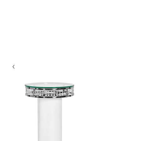
FOR MORE INFORMATION
:
contact@asdesignrental.fr
|
+33 9 70 93 31 64