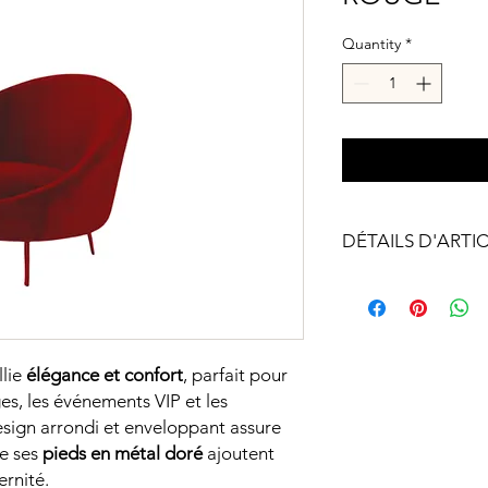
Quantity
*
DÉTAILS D'ARTI
Matériau :
Revêtement : V
Pieds : Métal 
Coloris :
llie
élégance et confort
, parfait pour
Assise : Rouge
Pieds : Doré
es, les événements VIP et les
Dimensions :
design arrondi et enveloppant assure
Hauteur totale
ue ses
pieds en métal doré
ajoutent
Largeur : 75 c
rnité.