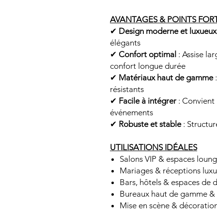
AVANTAGES & POINTS FOR
✔
Design moderne et luxueux
élégants
✔
Confort optimal
: Assise la
confort longue durée
✔
Matériaux haut de gamme
:
résistants
✔
Facile à intégrer
: Convient 
événements
✔
Robuste et stable
: Structur
UTILISATIONS IDÉALES
Salons VIP & espaces loun
Mariages & réceptions lux
Bars, hôtels & espaces de 
Bureaux haut de gamme & 
Mise en scène & décoratio