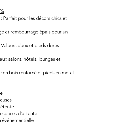
Profondeur : 7
Hauteur d’assi
TS
Poids :
12 kg
: Parfait pour les décors chics et
Charge maximale 
rge et rembourrage épais pour un
 Velours doux et pieds dorés
aux salons, hôtels, lounges et
e en bois renforcé et pieds en métal
ge
ueuses
détente
espaces d’attente
n événementielle