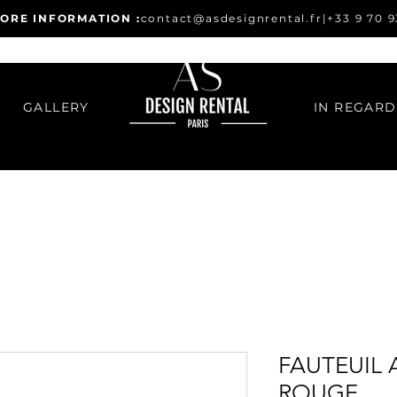
ORE INFORMATION :
contact@asdesignrental.fr
|
+33 9 70 9
GALLERY
FAUTEUIL 
ROUGE