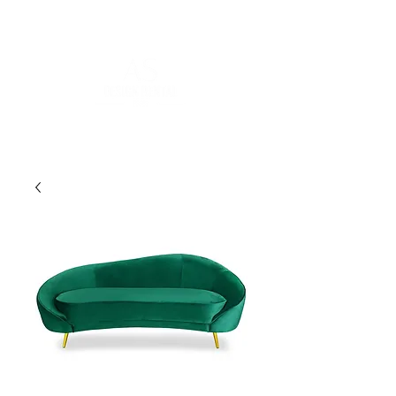
FOR MORE INFORMATION
:
contact@asdesignrental.fr
|
+33 9 70 93 31 64