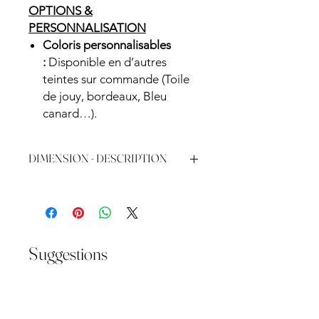
OPTIONS &
PERSONNALISATION
Coloris personnalisables
:
Disponible en d’autres
teintes sur commande (Toile
de jouy, bordeaux, Bleu
canard…).
DIMENSION - DESCRIPTION
Matériau :
Structure : Métal doré
Coloris :
Structure : Or brillant
Assise et dossier : Velours Bleu
Suggestions
Ciel
Dimensions :
Hauteur totale : 110 cm
NOUVEAU 2026
Hauteur d’assise : 75 cm