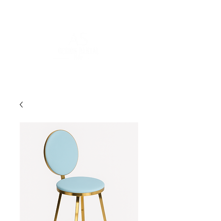
POUR PLUS D'INFORMATIONS :
contact@asdesignrental.fr
|
+33 1 89 31 00 39