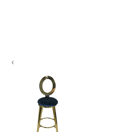
POUR PLUS D'INFORMATIONS :
contact@asdesignrental.fr
|
+33 1 89 31 00 39