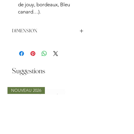
de jouy, bordeaux, Bleu
canard…).
DIMENSION
Matériau :
Structure : Métal doré
Coloris :
Structure : Or brillant
Assise : Velours Bleu
Suggestions
Dimensions :
Hauteur totale : 110 cm
Hauteur d’assise : 75 cm
NOUVEAU 2026
Largeur : 45 cm
Profondeur : 50 cm
Poids :
7 kg
Capacité de charge :
Jusqu’à 120
kg