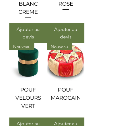
BLANC
ROSE
CREME
Ajouter au
Ajouter au
devis
devis
Nouveau
Nouveau
POUF
POUF
VELOURS
MAROCAIN
VERT
Ajouter au
Ajouter au
devis
devis