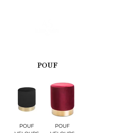
POUR PLUS D'INFORMATIONS :
contact@asdesignrental.fr
|
+33 1 89 31 00 39
POUF
POUF
POUF