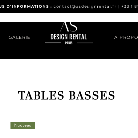
US D'INFORMATIONS :
contact@asdesignrental.fr
|
+33 1 8
GALERIE
A PROP
TABLES BASSES
Nouveau