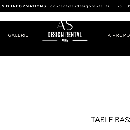
US D'INFORMATIONS :
contact@asdesignrental.fr
|
+33 1 8
GALERIE
A PROP
TABLE BAS