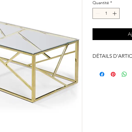
Quantité
*
A
DÉTAILS D'ARTI
L120 x P60 x H40 
Couleur : Or
Verre miroir