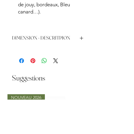
de jouy, bordeaux, Bleu
canard…).
DIMENSION - DESCRITPION
Matériau :
Structure : Métal doré
Coloris :
Structure : Or brillant
Assise : Velours Vert
Suggestions
Dimensions :
Hauteur totale : 110 cm
Hauteur d’assise : 75 cm
NOUVEAU 2026
Largeur : 45 cm
Profondeur : 50 cm
Poids :
7 kg
Capacité de charge :
Jusqu’à 120
kg