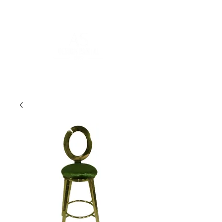
POUR PLUS D'INFORMATIONS :
contact@asdesignrental.fr
|
+33 1 89 31 00 39