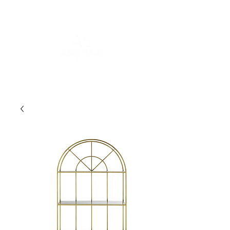
POUR PLUS D'INFORMATIONS :
contact@asdesignrental.fr
|
+33 1 89 31 00 39