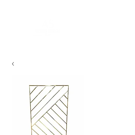
POUR PLUS D'INFORMATIONS :
contact@asdesignrental.fr
|
+33 1 89 31 00 39