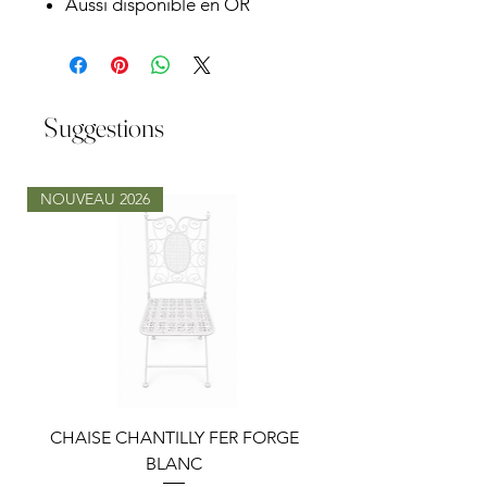
Aussi disponible en OR
Suggestions
NOUVEAU 2026
CHAISE CHANTILLY FER FORGE
TABLE LOUISA RON
BLANC