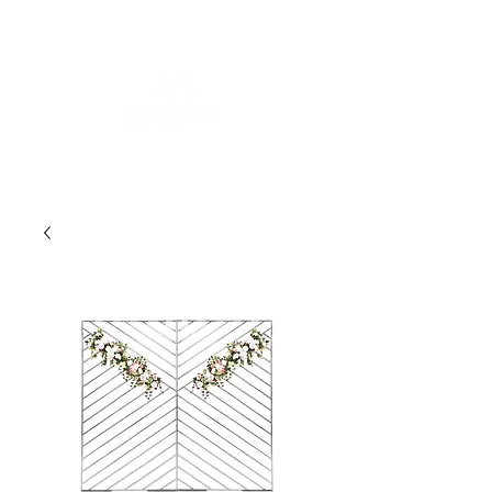
POUR PLUS D'INFORMATIONS :
contact@asdesignrental.fr
|
+33 1 89 31 00 39