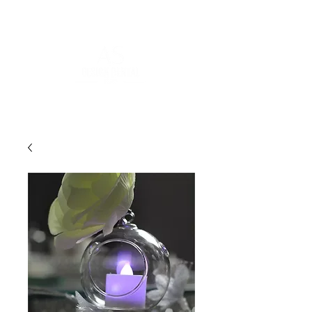
POUR PLUS D'INFORMATIONS :
contact@asdesignrental.fr
|
+33 1 89 31 00 39