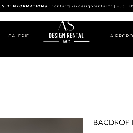
US D'INFORMATIONS :
contact@asdesignrental.fr
|
+33 1 8
GALERIE
A PROP
BACDROP 