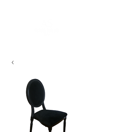
FOR MORE INFORMATION
:
contact@asdesignrental.fr
|
+33 9 70 93 31 64