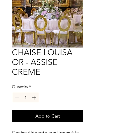
CHAISE LOUISA
OR - ASSISE
CREME
Quantity
*
Add to Cart
Chaise élégante aux lignes à la