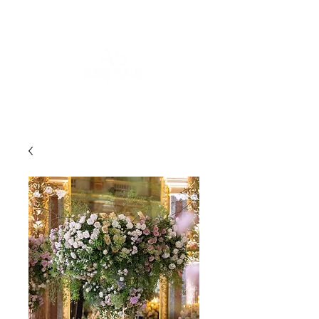
FOR MORE INFORMATION
:
contact@asdesignrental.fr
|
+33 9 70 93 31 64