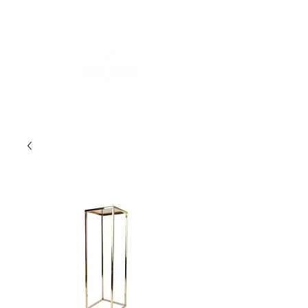
FOR MORE INFORMATION
:
contact@asdesignrental.fr
|
+33 9 70 93 31 64