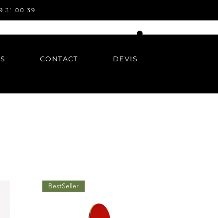
9 31 00 39
OS
CONTACT
DEVIS
BestSeller