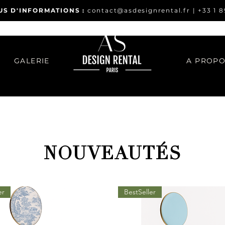
US D'INFORMATIONS :
contact@asdesignrental.fr
|
+33 1 8
GALERIE
A PROP
NOUVEAUTÉS
er
BestSeller