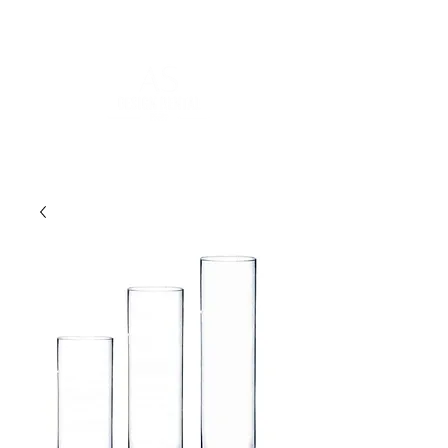
POUR PLUS D'INFORMATIONS :
contact@asdesignrental.fr
|
+33 1 89 31 00 39