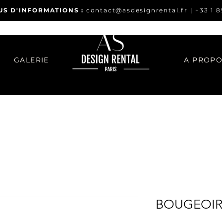
US D'INFORMATIONS :
contact@asdesignrental.fr
|
+33 1 8
GALERIE
A PROP
BOUGEOI