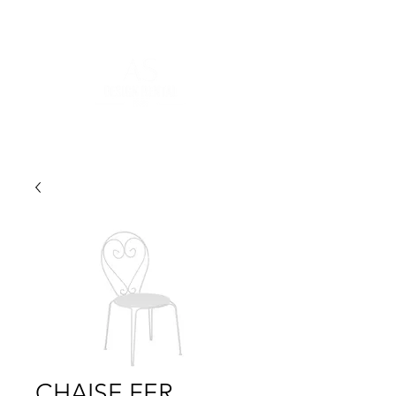
POUR PLUS D'INFORMATIONS :
contact@asdesignrental.fr
|
+33 1 89 31 00 39
CHAISE FER