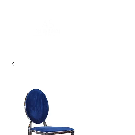
POUR PLUS D'INFORMATIONS :
contact@asdesignrental.fr
|
+33 1 89 31 00 39