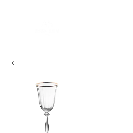
POUR PLUS D'INFORMATIONS :
contact@asdesignrental.fr
|
+33 1 89 31 00 39