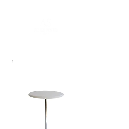
POUR PLUS D'INFORMATIONS :
contact@asdesignrental.fr
|
+33 1 89 31 00 39