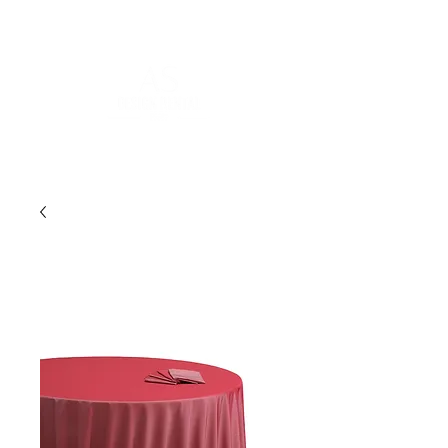
POUR PLUS D'INFORMATIONS :
contact@asdesignrental.fr
|
+33 1 89 31 00 39