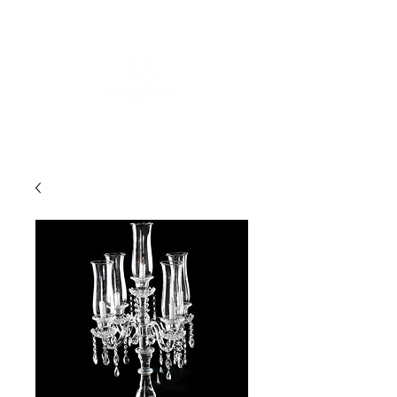
POUR PLUS D'INFORMATIONS :
contact@asdesignrental.fr
|
+33 1 89 31 00 39