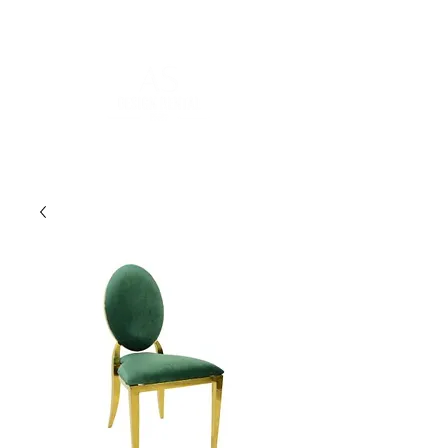
POUR PLUS D'INFORMATIONS :
contact@asdesignrental.fr
|
+33 1 89 31 00 39